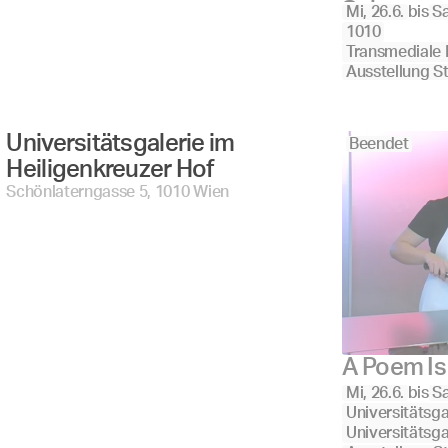
Schausa
Mi, 26.6.
bis
Sa
1010
Transmediale 
Ausstellung S
Universitätsgalerie im 
Beendet
Heiligenkreuzer Hof 
Schönlaterngasse 5, 1010 Wien
A Poem Is
Mi, 26.6.
bis
Sa
Universitätsga
Universitätsg