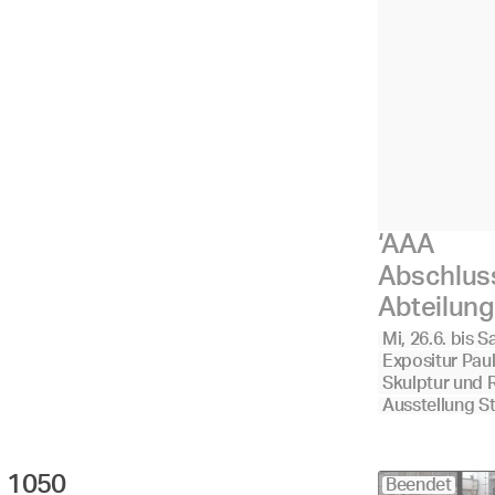
‘AAA
Abschluss
Abteilung
Mi, 26.6.
bis
Sa
Expositur Pau
Skulptur und
Ausstellung S
1050 
Beendet