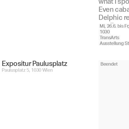
what I spo
Even caba
Delphic re
our lips
Mi, 26.6.
bis
Fr
1030
TransArts
Ausstellung S
Expositur Paulusplatz 
Beendet
Paulusplatz 5, 1030 Wien