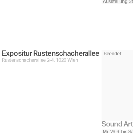
Ausstellung S
Expositur Rustenschacherallee 
Beendet
Rustenschacherallee 2-4, 1020 Wien
Sound Art
Mi, 26.6.
bis
Sa