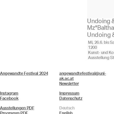
Undoing &
Mz*Baltha
Undoing 
Mi, 26.6.
bis
Sa
1200
Kunst- und Ko
Ausstellung S
Angewandte Festival 2024
angewandtefestival@uni-
ak.ac.at
Newsletter
Instagram
Impressum
Facebook
Datenschutz
Ausstellungen PDF
Deutsch
Programm PDF
English