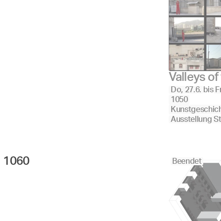
Valleys o
Do, 27.6.
bis
F
1050
Kunstgeschic
Ausstellung S
1060 
Beendet