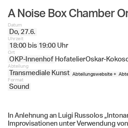
A Noise Box Chamber O
Datum
Do, 27.6.
Uhrzeit
18:00
bis
19:00
Uhr
Ort
OKP-Innenhof
Hofatelier
Oskar-Kokosc
Abteilung
Transmediale Kunst
Abteilungswebsite +
Abte
Format
Sound
In Anlehnung an Luigi Russolos „Inton
Improvisationen unter Verwendung vo