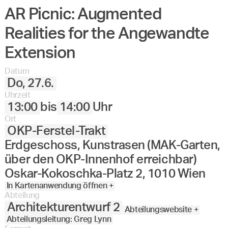
AR Picnic: Augmented
Realities for the Angewandte
Extension
Datum
Do, 27.6.
Uhrzeit
13:00
bis
14:00
Uhr
Ort
OKP-Ferstel-Trakt
Erdgeschoss, Kunstrasen (MAK-Garten,
über den OKP-Innenhof erreichbar)
Oskar-Kokoschka-Platz 2, 1010 Wien
In Kartenanwendung öffnen +
Abteilung
Architekturentwurf 2
Abteilungswebsite +
Abteilungsleitung: Greg Lynn