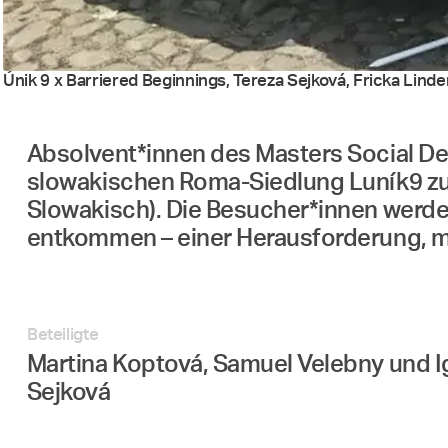
Únik 9 x Barriered Beginnings, Tereza Sejková, Fricka Lind
Absolvent*innen des Masters Social D
slowakischen Roma-Siedlung Luník9 zum
Slowakisch). Die Besucher*innen werden
entkommen – einer Herausforderung, mit
Beteiligte
Martina Koptová, Samuel Velebny und I
Sejková