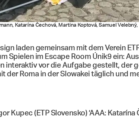
emann, Katarína Čechová, Martina Koptová, Samuel Velebný, 
esign laden gemeinsam mit dem Verein ET
 Spielen im Escape Room Únik9 ein: Aus L
 interaktiv vor die Aufgabe gestellt, der
 der Roma in der Slowakei täglich und me
gor Kupec (ETP Slovensko) ’AAA: Katarína