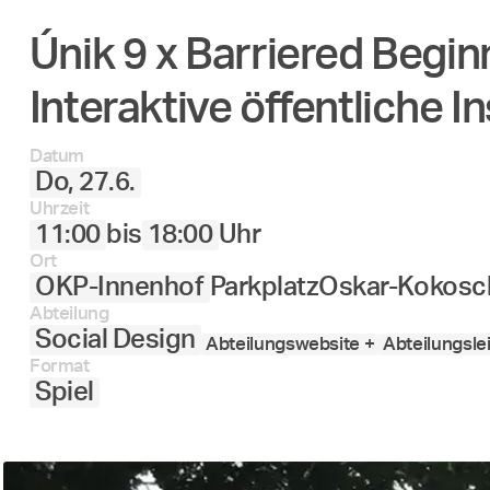
Únik 9 x Barriered Begin
Interaktive öffentliche 
Datum
Do, 27.6.
Uhrzeit
11:00
bis
18:00
Uhr
Ort
OKP-Innenhof
Parkplatz
Oskar-Kokosch
Abteilung
Social Design
Abteilungswebsite +
Abteilungslei
Format
Spiel