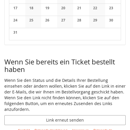
Keine Veranstaltungen
Keine Veranstaltungen
Keine Veranstaltungen
Keine Veranstaltungen
Keine Veranstaltungen
Keine Veranstaltung
Keine Veran
17
18
19
20
21
22
23
Keine Veranstaltungen
Keine Veranstaltungen
Keine Veranstaltungen
Keine Veranstaltungen
Keine Veranstaltungen
Keine Veranstaltung
Keine Veran
24
25
26
27
28
29
30
Keine Veranstaltungen
Keine Veranstaltungen
Keine Veranstaltungen
Keine Veranstaltungen
Keine Veranstaltungen
Keine Veranstaltung
Keine Veran
31
Keine Veranstaltungen
Wenn Sie bereits ein Ticket bestellt
haben
Wenn Sie den Status und die Details Ihrer Bestellung
einsehen oder ändern wollen, klicken Sie auf den Link in einer
der E-Mails, die wir Ihnen im Bestellvorgang geschickt haben.
Wenn Sie den Link nicht finden können, klicken Sie auf den
folgenden Button, um ein erneutes Zusenden des Links
anzufordern.
Link erneut senden