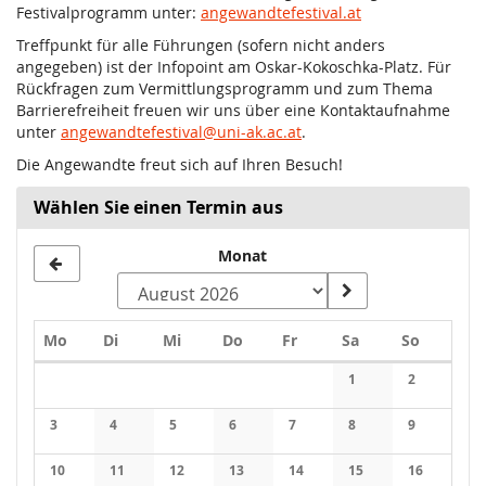
Festivalprogramm unter:
angewandtefestival.at
Treffpunkt für alle Führungen (sofern nicht anders
angegeben) ist der Infopoint am Oskar-Kokoschka-Platz. Für
Rückfragen zum Vermittlungsprogramm und zum Thema
Barrierefreiheit freuen wir uns über eine Kontaktaufnahme
unter
angewandtefestival@uni-ak.ac.at
.
Die Angewandte freut sich auf Ihren Besuch!
Wählen Sie einen Termin aus
Monat
Montag
Dienstag
Mittwoch
Donnerstag
Freitag
Samstag
Sonntag
Mo
Di
Mi
Do
Fr
Sa
So
Kalender
1
2
Keine Veranstaltung
Keine Veran
3
4
5
6
7
8
9
Keine Veranstaltungen
Keine Veranstaltungen
Keine Veranstaltungen
Keine Veranstaltungen
Keine Veranstaltungen
Keine Veranstaltung
Keine Veran
10
11
12
13
14
15
16