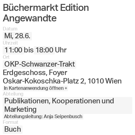
Büchermarkt Edition
Angewandte
27.
28.
29.
30.
Juni
Festival
Angewandte
2023
Datum
Mi, 28.6.
Uhrzeit
11:00
bis
18:00
Uhr
Ort
OKP-Schwanzer-Trakt
Erdgeschoss, Foyer
Oskar-Kokoschka-Platz 2, 1010 Wien
In Kartenanwendung öffnen +
Abteilung
Publikationen, Kooperationen und
Marketing
Abteilungsleitung: Anja Seipenbusch
Format
Buch