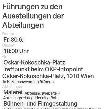
Führungen zu den
Angewandte
27.
28.
29.
30.
Juni
Festival
Ausstellungen der
2023
Abteilungen
Datum
Fr, 30.6.
Uhrzeit
18:00
Uhr
Ort
Oskar-Kokoschka-Platz
Treffpunkt beim OKP-Infopoint
Oskar-Kokoschka-Platz, 1010 Wien
In Kartenanwendung öffnen +
Abteilungen
Malerei
Abteilungswebsite +
Abteilungsleitung: Henning Bohl
Bühnen- und Filmgestaltung