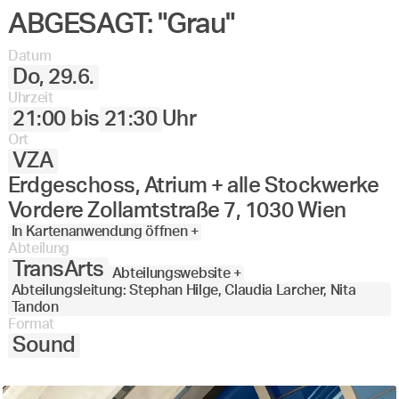
ABGESAGT: "Grau"
Angewandte
27.
28.
29.
30.
Juni
Festival
Datum
2023
Do, 29.6.
Uhrzeit
21:00
bis
21:30
Uhr
Ort
VZA
Erdgeschoss, Atrium + alle Stockwerke
Vordere Zollamtstraße 7, 1030 Wien
In Kartenanwendung öffnen +
Abteilung
TransArts
Abteilungswebsite +
Abteilungsleitung: Stephan Hilge, Claudia Larcher, Nita
Tandon
Format
Sound