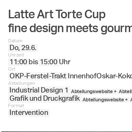
Latte Art Torte Cup
27.
28.
29.
30.
Juni
fine design meets gourme
Datum
Do, 29.6.
Uhrzeit
11:00
bis
15:00
Uhr
Ort
OKP-Ferstel-Trakt
Innenhof
Oskar-Koko
Abteilungen
Industrial Design 1
Abteilungswebsite +
Abtei
Grafik und Druckgrafik
Abteilungswebsite +
Format
Intervention