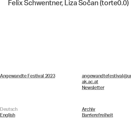
Felix Schwentner, Liza Sočan (torte0.0)
Angewandte Festival 2023
angewandtefestival@un
ak.ac.at
Newsletter
Deutsch
Archiv
English
Barrierefreiheit