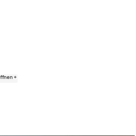
Angewandte
Festival
2023
ffnen +