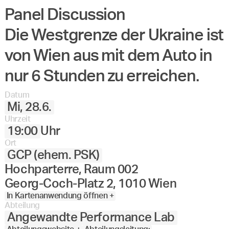
Panel Discussion
Angewandte
27.
28.
29.
30.
Juni
Festival
Die Westgrenze der Ukraine ist
2023
von Wien aus mit dem Auto in
nur 6 Stunden zu erreichen.
Datum
Mi, 28.6.
Uhrzeit
19:00
Uhr
Ort
GCP (ehem. PSK)
Hochparterre, Raum 002
Georg-Coch-Platz 2, 1010 Wien
In Kartenanwendung öffnen +
Abteilung
Angewandte Performance Lab