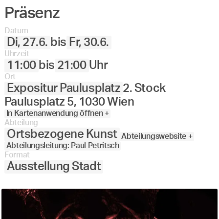
Präsenz
Angewandte
27.
28.
29.
30.
Juni
Festival
Datum
2023
Di, 27.6.
bis
Fr, 30.6.
Uhrzeit
11:00
bis
21:00
Uhr
Ort
Expositur Paulusplatz
2. Stock
Paulusplatz 5, 1030 Wien
In Kartenanwendung öffnen +
Abteilung
Ortsbezogene Kunst
Abteilungswebsite +
Abteilungsleitung: Paul Petritsch
Format
Ausstellung Stadt