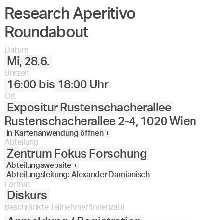
Research Aperitivo
Angewandte
27.
28.
29.
30.
Juni
Festival
Roundabout
2023
Datum
Mi, 28.6.
Uhrzeit
16:00
bis
18:00
Uhr
Ort
Expositur Rustenschacherallee
Rustenschacherallee 2-4, 1020 Wien
In Kartenanwendung öffnen +
Abteilung
Zentrum Fokus Forschung
Abteilungswebsite +
Abteilungsleitung: Alexander Damianisch
Format
Diskurs
Beschränkte Teilnehmer*innenzahl