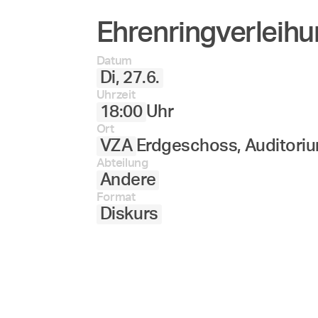
Ehrenringverleihu
27.
28.
29.
30.
Juni
Datum
Di, 27.6.
Uhrzeit
18:00
Uhr
Ort
VZA
Erdgeschoss, Auditori
Abteilung
Andere
Format
Diskurs