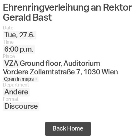
Ehrenringverleihung an Rektor
Angewandte
27.
28.
29.
30.
Juni
Festival
Gerald Bast
2023
Date
Tue, 27.6.
Time
6:00 p.m.
Place
VZA
Ground floor, Auditorium
Vordere Zollamtstraße 7, 1030 Wien
Open in maps +
Department
Andere
Format
Discourse
Back Home