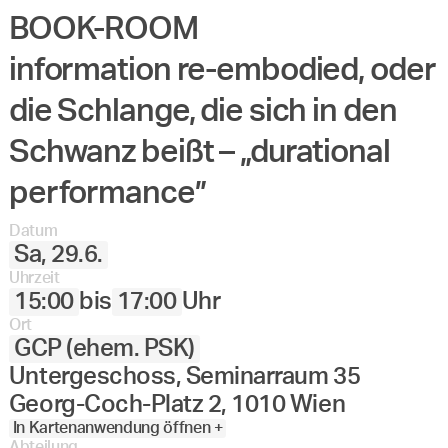
BOOK-ROOM
information re-embodied, oder
die Schlange, die sich in den
Schwanz beißt – „durational
performance”
Datum
Sa, 29.6.
Uhrzeit
15:00
bis
17:00
Uhr
Ort
GCP (ehem. PSK)
Untergeschoss, Seminarraum 35
Georg-Coch-Platz 2, 1010 Wien
In Kartenanwendung öffnen +
Abteilung