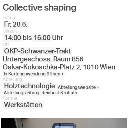
Collective shaping
Datum
Fr, 28.6.
Uhrzeit
14:00
bis
16:00
Uhr
Ort
OKP-Schwanzer-Trakt
Untergeschoss, Raum 856
Oskar-Kokoschka-Platz 2, 1010 Wien
In Kartenanwendung öffnen +
Abteilung
Holztechnologie
Abteilungswebsite +
Abteilungsleitung: Reinhold Krobath
Format
Werkstätten