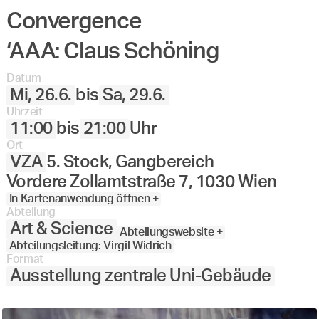
Convergence
‘AAA: Claus Schöning
Datum
Mi, 26.6.
bis
Sa, 29.6.
Uhrzeit
11:00
bis
21:00
Uhr
Ort
VZA
5. Stock, Gangbereich
Vordere Zollamtstraße 7, 1030 Wien
In Kartenanwendung öffnen +
Abteilung
Art & Science
Abteilungswebsite +
Abteilungsleitung: Virgil Widrich
Format
Ausstellung zentrale Uni-Gebäude