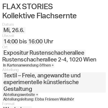
FLAX STORIES
Kollektive Flachsernte
Datum
Mi, 26.6.
Uhrzeit
14:00
bis
16:00
Uhr
Ort
Expositur Rustenschacherallee
Rustenschacherallee 2-4, 1020 Wien
In Kartenanwendung öffnen +
Abteilung
Textil – Freie, angewandte und
experimentelle künstlerische
Gestaltung
Abteilungswebsite +
Abteilungsleitung: Ebba Fránsen Waldhör
Format