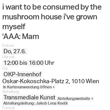
i want to be consumed by the
mushroom house i've grown
myself
’AAA: Mam
Datum
Do, 27.6.
Uhrzeit
12:00
bis
16:00
Uhr
Ort
OKP-Innenhof
Oskar-Kokoschka-Platz 2, 1010 Wien
In Kartenanwendung öffnen +
Abteilung
Transmediale Kunst
Abteilungswebsite +
Abteilungsleitung: Jakob Lena Knebl
Format