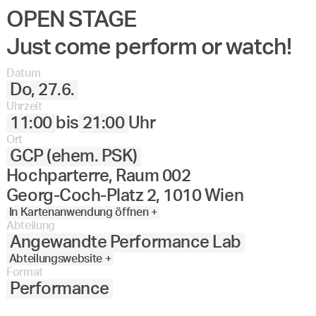
OPEN STAGE
Just come perform or watch!
Datum
Do, 27.6.
Uhrzeit
11:00
bis
21:00
Uhr
Ort
GCP (ehem. PSK)
Hochparterre, Raum 002
Georg-Coch-Platz 2, 1010 Wien
In Kartenanwendung öffnen +
Abteilung
Angewandte Performance Lab
Abteilungswebsite +
Format
Performance