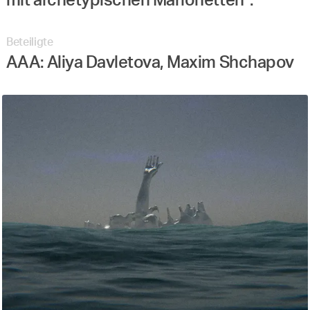
mit archetypischen Marionetten”.
Beteiligte
AAA: Aliya Davletova, Maxim Shchapov