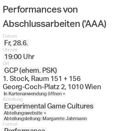
Performances von
Abschlussarbeiten ('AAA)
Datum
Fr, 28.6.
Uhrzeit
19:00
Uhr
Ort
GCP (ehem. PSK)
1. Stock, Raum 151 + 156
Georg-Coch-Platz 2, 1010 Wien
In Kartenanwendung öffnen +
Abteilung
Experimental Game Cultures
Abteilungswebsite +
Abteilungsleitung: Margarete Jahrmann
Format