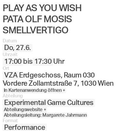
PLAY AS YOU WISH
PATA OLF MOSIS
SMELLVERTIGO
Datum
Do, 27.6.
Uhrzeit
17:00
bis
17:30
Uhr
Ort
VZA
Erdgeschoss, Raum 030
Vordere Zollamtstraße 7, 1030 Wien
In Kartenanwendung öffnen +
Abteilung
Experimental Game Cultures
Abteilungswebsite +
Abteilungsleitung: Margarete Jahrmann
Format
Performance