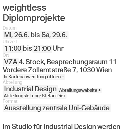
weightless
Diplomprojekte
Datum
Mi, 26.6.
bis
Sa, 29.6.
Uhrzeit
11:00
bis
21:00
Uhr
Ort
VZA
4. Stock, Besprechungsraum 11
Vordere Zollamtstraße 7, 1030 Wien
In Kartenanwendung öffnen +
Abteilung
Industrial Design
Abteilungswebsite +
Abteilungsleitung: Stefan Diez
Format
Ausstellung zentrale Uni-Gebäude
Im Studio für Industrial Design werden