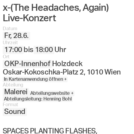
x-(The Headaches, Again)
Live-Konzert
Datum
Fr, 28.6.
Uhrzeit
17:00
bis
18:00
Uhr
Ort
OKP-Innenhof
Holzdeck
Oskar-Kokoschka-Platz 2, 1010 Wien
In Kartenanwendung öffnen +
Abteilung
Malerei
Abteilungswebsite +
Abteilungsleitung: Henning Bohl
Format
Sound
SPACES PLANTING FLASHES,