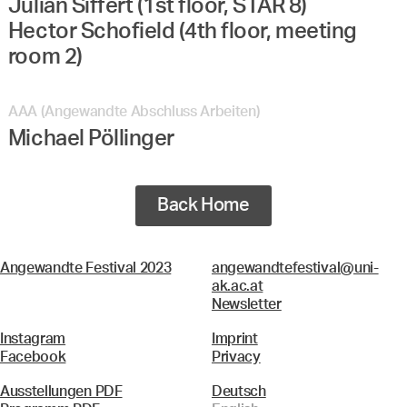
Julian Siffert (1st floor, STAR 8)
Hector Schofield (4th floor, meeting
room 2)
AAA (Angewandte Abschluss Arbeiten)
Michael Pöllinger
Back Home
Angewandte Festival 2023
angewandtefestival@uni-
ak.ac.at
Newsletter
Instagram
Imprint
Facebook
Privacy
Ausstellungen PDF
Deutsch