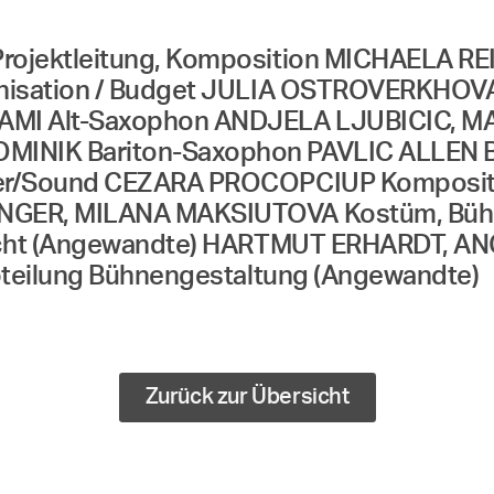
ojektleitung, Komposition MICHAELA RE
isation / Budget JULIA OSTROVERKHOVA V
AMI Alt-Saxophon ANDJELA LJUBICIC, M
MINIK Bariton-Saxophon PAVLIC ALLEN
er/Sound CEZARA PROCOPCIUP Kompositi
GER, MILANA MAKSIUTOVA Kostüm, Bühne
 Licht (Angewandte) HARTMUT ERHARDT, 
bteilung Bühnengestaltung (Angewandte)
Zurück zur Übersicht