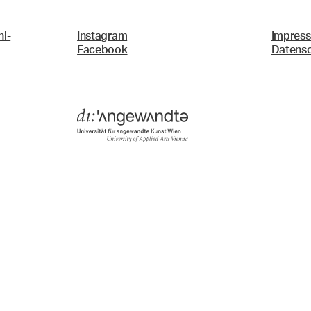
i-
Instagram
Impres
Facebook
Datens
Menü
Suche & Filter