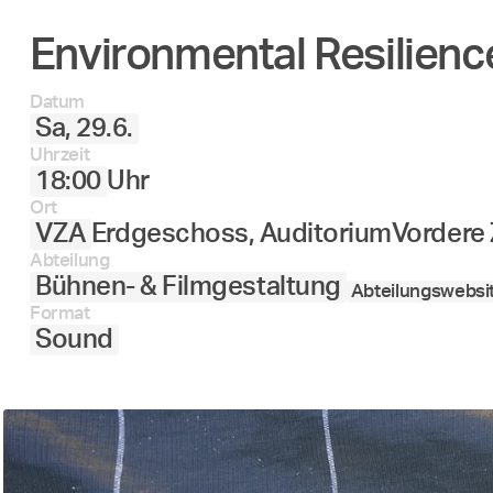
Environmental Resilienc
Datum
Sa, 29.6.
Uhrzeit
18:00
Uhr
Ort
VZA
Erdgeschoss, Auditorium
Vordere 
Abteilung
Bühnen- & Filmgestaltung
Abteilungswebsi
Format
Sound