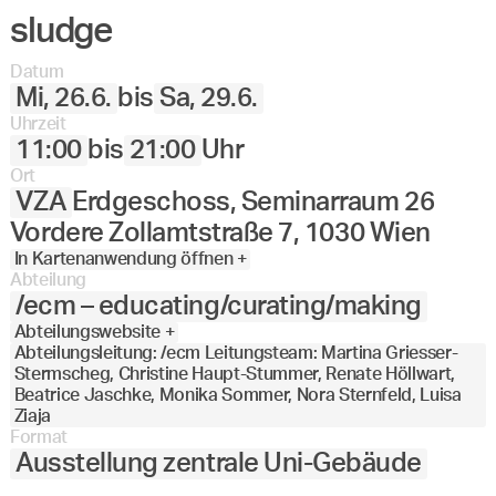
sludge
Datum
Mi, 26.6.
bis
Sa, 29.6.
Uhrzeit
11:00
bis
21:00
Uhr
Ort
VZA
Erdgeschoss, Seminarraum 26
Vordere Zollamtstraße 7, 1030 Wien
In Kartenanwendung öffnen +
Abteilung
/ecm – educating/curating/making
Abteilungswebsite +
Abteilungsleitung: /ecm Leitungsteam: Martina Griesser-
Stermscheg, Christine Haupt-Stummer, Renate Höllwart,
Beatrice Jaschke, Monika Sommer, Nora Sternfeld, Luisa
Ziaja
Format
Ausstellung zentrale Uni-Gebäude